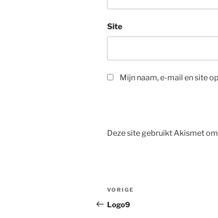
Site
Mijn naam, e-mail en site o
Deze site gebruikt Akismet o
Bericht
Vorig
VORIGE
navigatie
bericht
Logo9