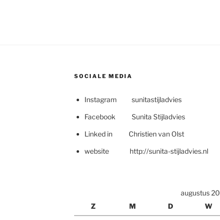
SOCIALE MEDIA
Instagram sunitastijladvies
Facebook Sunita Stijladvies
Linked in Christien van Olst
website http://sunita-stijladvies.nl
augustus 2
Z
M
D
W