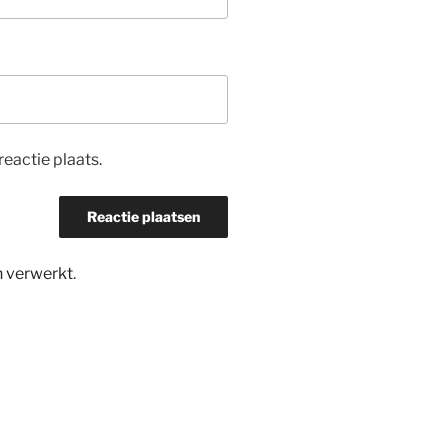
eactie plaats.
n verwerkt
.