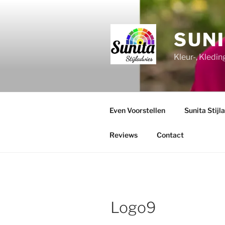
Ga
naar
de
SUNI
inhoud
Kleur-, Kledi
Even Voorstellen
Sunita Stijl
Reviews
Contact
Logo9