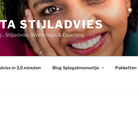
TA STIJLADVIES
ng-, Stijladvies, Workshops & Coaching
advies in 3,5 minuten
Blog Spiegelmomentje
Pakketten