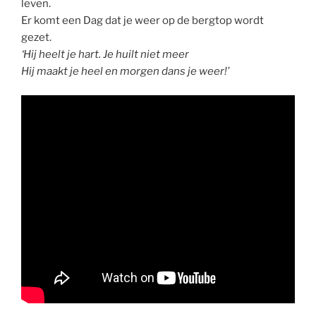
leven.
Er komt een Dag dat je weer op de bergtop wordt
gezet.
‘Hij heelt je hart. Je huilt niet meer
Hij maakt je heel en morgen dans je weer!’