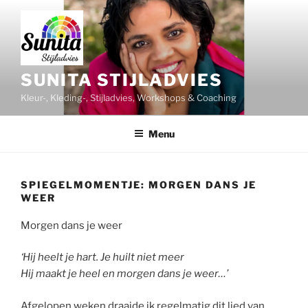
Ga
naar
de
inhoud
SUNITA STIJLADVIES
Kleur-, Kleding-, Stijladvies, Workshops & Coaching
Menu
SPIEGELMOMENTJE: MORGEN DANS JE
WEER
Morgen dans je weer
‘Hij heelt je hart. Je huilt niet meer
Hij maakt je heel en morgen dans je weer…’
Afgelopen weken draaide ik regelmatig dit lied van