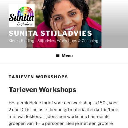
Ga
naar
de
inhoud
SUNITA STIJLADVIES
Kleur-, Kleding-, Stijladvies, Workshops & Coaching
Menu
TARIEVEN WORKSHOPS
Tarieven Workshops
Het gemiddelde tarief voor een workshop is 150-, voor
2 uur. Dit is inclusief benodigd materiaal en koffie/thee
met wat lekkers. Tijdens een workshop hanteer ik
groepen van 4 – 6 personen. Ben je met een grotere