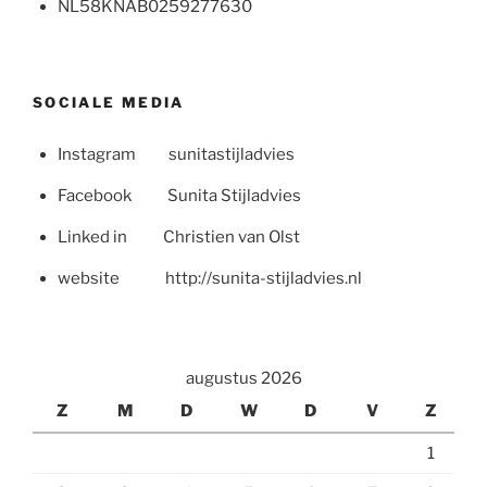
NL58KNAB0259277630
SOCIALE MEDIA
Instagram sunitastijladvies
Facebook Sunita Stijladvies
Linked in Christien van Olst
website http://sunita-stijladvies.nl
augustus 2026
Z
M
D
W
D
V
Z
1