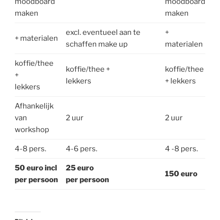
moodboard
moodboard
maken
maken
excl. eventueel aan te
+
+ materialen
schaffen make up
materialen
koffie/thee
koffie/thee +
koffie/thee
+
lekkers
+ lekkers
lekkers
Afhankelijk
van
2 uur
2 uur
workshop
4-8 pers.
4-6 pers.
4 -8 pers.
50 euro incl
25 euro
150 euro
per
persoon
per persoon