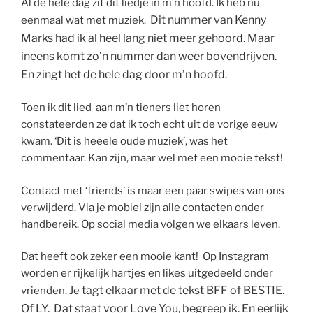
Al de hele dag zit dit liedje in m’n hoofd. Ik heb nu
Dit nummer van Kenny
eenmaal wat met muziek.
Marks had ik al heel lang niet meer gehoord. Maar
ineens komt zo’n nummer dan weer bovendrijven.
En zingt het de hele dag door m’n hoofd.
Toen ik dit lied aan m’n tieners liet horen
constateerden ze dat ik toch echt uit de vorige eeuw
kwam. ‘Dit is heeele oude muziek’, was het
commentaar. Kan zijn, maar wel met een mooie tekst!
Contact met ‘friends’ is maar een paar swipes van ons
verwijderd. Via je mobiel zijn alle contacten onder
handbereik. Op social media volgen we elkaars leven.
Dat heeft ook zeker een mooie kant! Op Instagram
worden er rijkelijk hartjes en likes uitgedeeld onder
tagt elkaar met de tekst BFF of BESTIE.
vrienden. Je
Of LY. Dat staat voor Love You, begreep ik.
En eerlijk