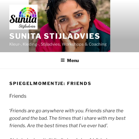
Ga
naar
de
inhoud
SUNITA STIJLADVIES
Kleur-, Kleding-, Stijladvies, Workshops & Coaching
Menu
SPIEGELMOMENTJE: FRIENDS
Friends
‘
Friends are go anywhere with you. Friends share the
good and the bad. The times that i share with my best
friends. Are the best times that I’ve ever had’.