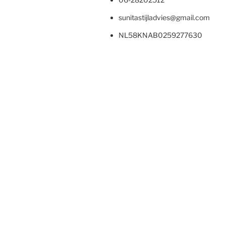
sunitastijladvies@gmail.com
NL58KNAB0259277630