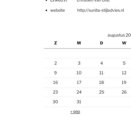
website http://sunita-stijladvies.nl
augustus 2
Z
M
D
W
2
3
4
5
9
10
11
12
16
17
18
19
23
24
25
26
30
31
« sep