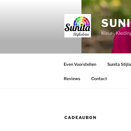
Ga
naar
de
SUNI
inhoud
Kleur-, Kledi
Even Voorstellen
Sunita Stijl
Reviews
Contact
CADEAUBON