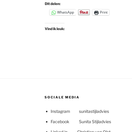
Dit delen:
WhatsApp
Print
Vind ik leuk:
SOCIALE MEDIA
Instagram sunitastijladvies
Facebook Sunita Stijladvies
Linked in Christien van Olst