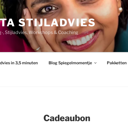
TA STIJLADVIES
ng-, Stijladvies, Workshops & Coaching
advies in 3,5 minuten
Blog Spiegelmomentje
Pakketten
Cadeaubon