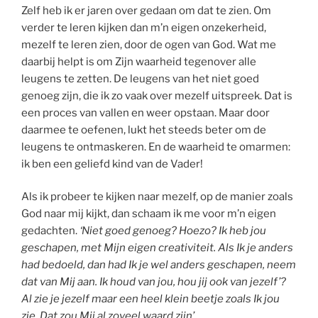
Zelf heb ik er jaren over gedaan om dat te zien. Om
verder te leren kijken dan m’n eigen onzekerheid,
mezelf te leren zien, door de ogen van God. Wat me
daarbij helpt is om Zijn waarheid tegenover alle
leugens te zetten. De leugens van het niet goed
genoeg zijn, die ik zo vaak over mezelf uitspreek. Dat is
een proces van vallen en weer opstaan. Maar door
daarmee te oefenen, lukt het steeds beter om de
leugens te ontmaskeren. En de waarheid te omarmen:
ik ben een geliefd kind van de Vader!
Als ik probeer te kijken naar mezelf, op de manier zoals
God naar mij kijkt, dan schaam ik me voor m’n eigen
gedachten.
‘Niet goed genoeg? Hoezo? Ik heb jou
geschapen, met Mijn eigen creativiteit. Als Ik je anders
had bedoeld, dan had Ik je wel anders geschapen, neem
dat van Mij aan. Ik houd van jou, hou jij ook van jezelf’?
Al zie je jezelf maar een heel klein beetje zoals Ik jou
zie. Dat zou Mij al zoveel waard zijn’.