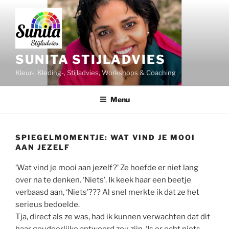
Ga
naar
de
inhoud
SUNITA STIJLADVIES
Kleur-, Kleding-, Stijladvies, Workshops & Coaching
Menu
SPIEGELMOMENTJE: WAT VIND JE MOOI
AAN JEZELF
‘Wat vind je mooi aan jezelf?’ Ze hoefde er niet lang
over na te denken. ‘Niets’. Ik keek haar een beetje
verbaasd aan, ‘Niets’??? Al snel merkte ik dat ze het
serieus bedoelde.
Tja, direct als ze was, had ik kunnen verwachten dat dit
haar goudeerlijke antwoord zou zijn. ‘Is er echt niets