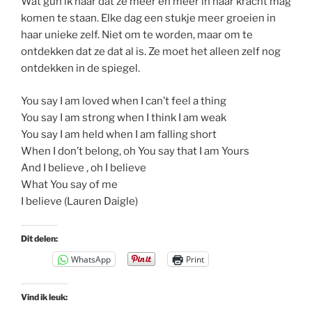
Wat gun ik haar dat ze meer en meer in haar kracht mag
komen te staan. Elke dag een stukje meer groeien in
haar unieke zelf. Niet om te worden, maar om te
ontdekken dat ze dat al is. Ze moet het alleen zelf nog
ontdekken in de spiegel.
You say I am loved when I can’t feel a thing
You say I am strong when I think I am weak
You say I am held when I am falling short
When I don’t belong, oh You say that I am Yours
And I believe , oh I believe
What You say of me
I believe (Lauren Daigle)
Dit delen:
WhatsApp
Print
Vind ik leuk: