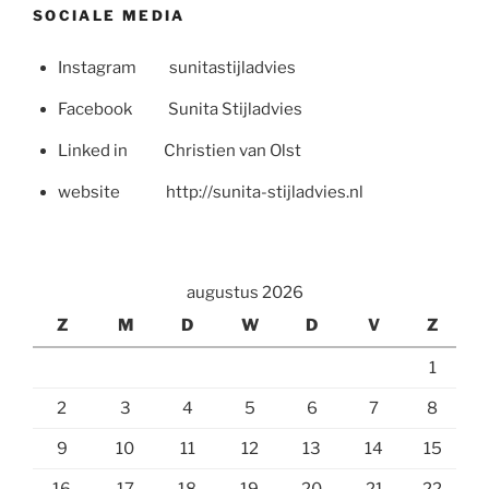
SOCIALE MEDIA
Instagram sunitastijladvies
Facebook Sunita Stijladvies
Linked in Christien van Olst
website http://sunita-stijladvies.nl
augustus 2026
Z
M
D
W
D
V
Z
1
2
3
4
5
6
7
8
9
10
11
12
13
14
15
16
17
18
19
20
21
22