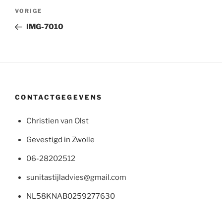
Bericht
Vorig
VORIGE
navigatie
bericht
IMG-7010
CONTACTGEGEVENS
Christien van Olst
Gevestigd in Zwolle
06-28202512
sunitastijladvies@gmail.com
NL58KNAB0259277630