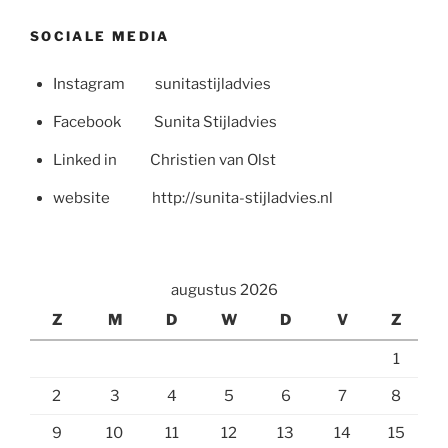
SOCIALE MEDIA
Instagram sunitastijladvies
Facebook Sunita Stijladvies
Linked in Christien van Olst
website http://sunita-stijladvies.nl
augustus 2026
Z
M
D
W
D
V
Z
1
2
3
4
5
6
7
8
9
10
11
12
13
14
15