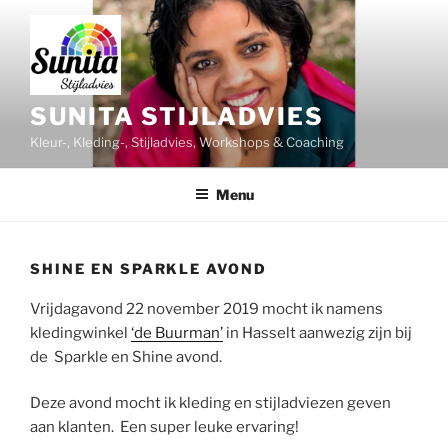
Ga
naar
de
inhoud
SUNITA STIJLADVIES
Kleur-, Kleding-, Stijladvies, Workshops & Coaching
Menu
SHINE EN SPARKLE AVOND
Vrijdagavond 22 november 2019 mocht ik namens
kledingwinkel
‘de Buurman’
in Hasselt aanwezig zijn bij
de Sparkle en Shine avond.
Deze avond mocht ik kleding en stijladviezen geven
aan klanten. Een super leuke ervaring!