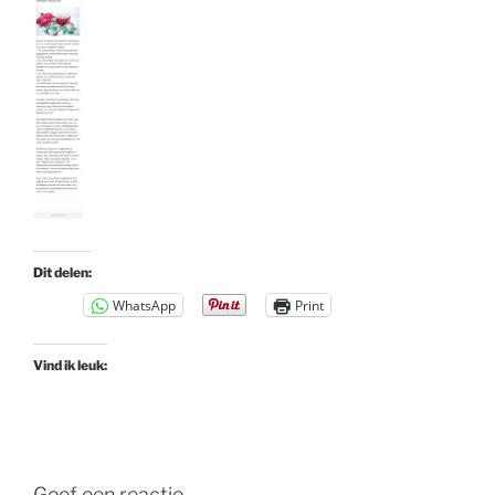
Dit delen:
WhatsApp
Print
Vind ik leuk:
Geef een reactie