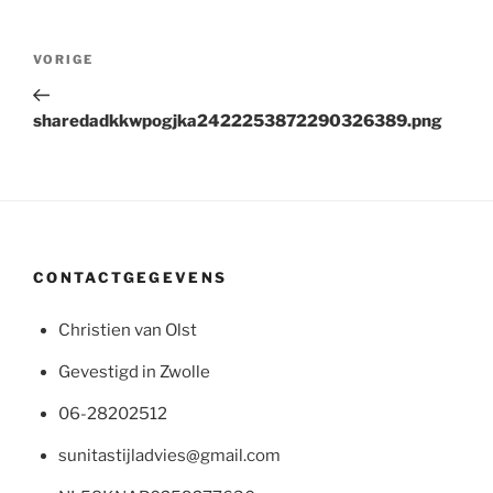
Bericht
Vorig
VORIGE
navigatie
bericht
sharedadkkwpogjka2422253872290326389.png
CONTACTGEGEVENS
Christien van Olst
Gevestigd in Zwolle
06-28202512
sunitastijladvies@gmail.com