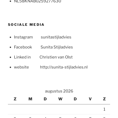
NL58KNAB0259277630
SOCIALE MEDIA
Instagram sunitastijladvies
Facebook Sunita Stijladvies
Linked in Christien van Olst
website http://sunita-stijladvies.nl
augustus 2026
Z
M
D
W
D
V
Z
1