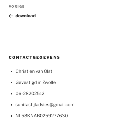
Bericht
Vorig
VORIGE
navigatie
bericht
download
CONTACTGEGEVENS
Christien van Olst
Gevestigd in Zwolle
06-28202512
sunitastijladvies@gmail.com
NL58KNAB0259277630