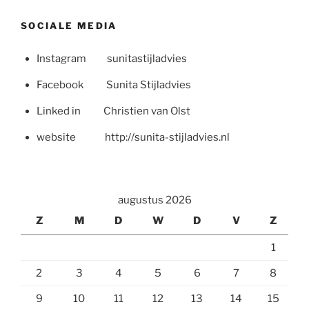
SOCIALE MEDIA
Instagram sunitastijladvies
Facebook Sunita Stijladvies
Linked in Christien van Olst
website http://sunita-stijladvies.nl
augustus 2026
Z
M
D
W
D
V
Z
1
2
3
4
5
6
7
8
9
10
11
12
13
14
15