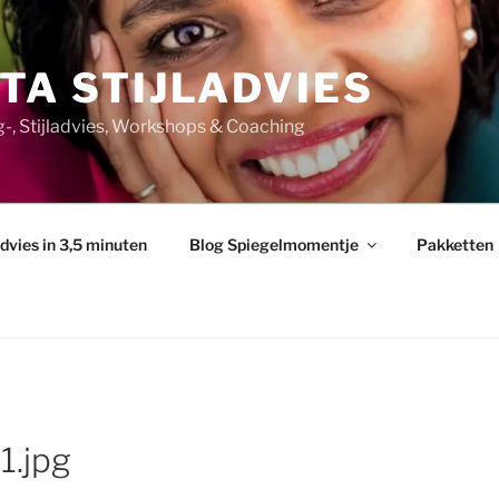
TA STIJLADVIES
ng-, Stijladvies, Workshops & Coaching
advies in 3,5 minuten
Blog Spiegelmomentje
Pakketten
1.jpg