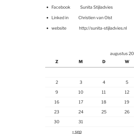
Facebook Sunita Stijladvies
Linked in Christien van Olst
website http://sunita-stijladvies.nl
augustus 2
Z
M
D
W
2
3
4
5
9
10
11
12
16
17
18
19
23
24
25
26
30
31
« sep