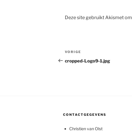
Deze site gebruikt Akismet o
Bericht
Vorig
VORIGE
navigatie
bericht
cropped-Logo9-1.jpg
CONTACTGEGEVENS
Christien van Olst