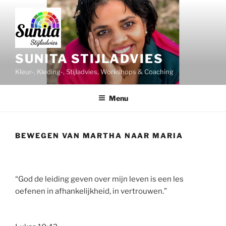
Ga
naar
de
inhoud
SUNITA STIJLADVIES
Kleur-, Kleding-, Stijladvies, Workshops & Coaching
Menu
BEWEGEN VAN MARTHA NAAR MARIA
“God de leiding geven over mijn leven is een les
oefenen in afhankelijkheid, in vertrouwen.”