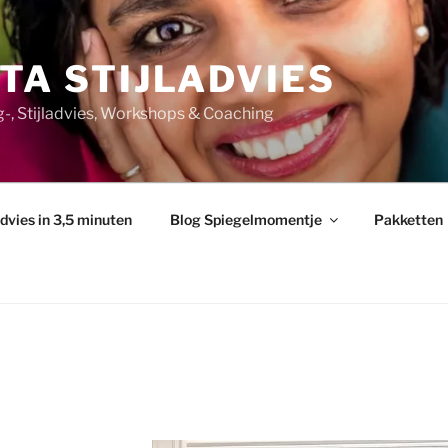
TA STIJLADVIES
ng-, Stijladvies, Workshops & Coaching
advies in 3,5 minuten
Blog Spiegelmomentje
Pakketten