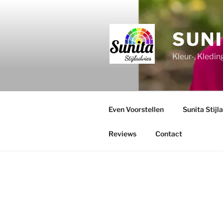
Ga
naar
de
SUNI
inhoud
Kleur-, Kledi
Even Voorstellen
Sunita Stijl
Reviews
Contact