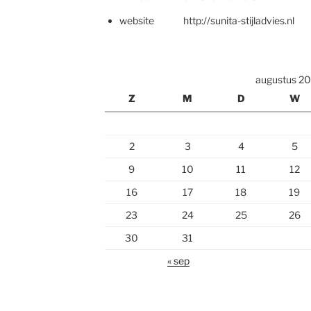
website http://sunita-stijladvies.nl
augustus 2
Z
M
D
W
2
3
4
5
9
10
11
12
16
17
18
19
23
24
25
26
30
31
« sep