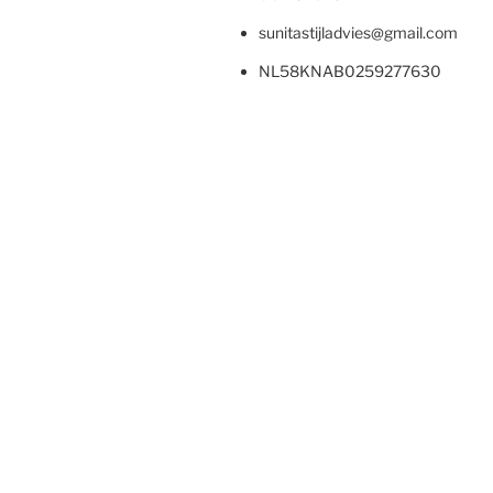
sunitastijladvies@gmail.com
NL58KNAB0259277630