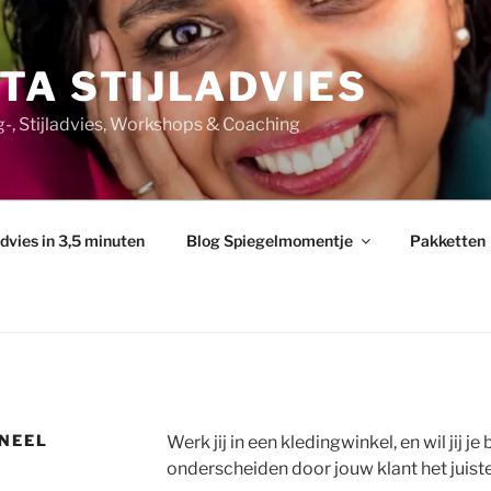
TA STIJLADVIES
ng-, Stijladvies, Workshops & Coaching
advies in 3,5 minuten
Blog Spiegelmomentje
Pakketten
NEEL
Werk jij in een kledingwinkel, en wil jij 
onderscheiden door jouw klant het juist