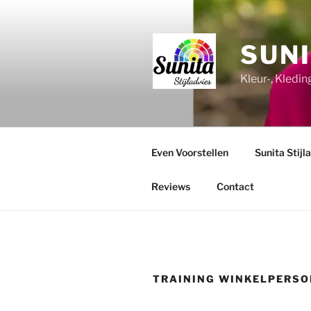
Ga
naar
de
SUNI
inhoud
Kleur-, Kledi
Even Voorstellen
Sunita Stijl
Reviews
Contact
TRAINING WINKELPERSO