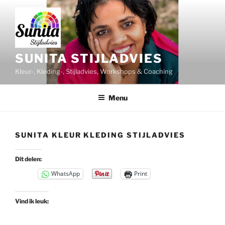
Ga
naar
de
inhoud
SUNITA STIJLADVIES
Kleur-, Kleding-, Stijladvies, Workshops & Coaching
Menu
SUNITA KLEUR KLEDING STIJLADVIES
Dit delen:
WhatsApp
Print
Vind ik leuk: