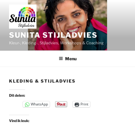
Ga
naar
de
inhoud
SUNITA STIJLADVIES
Kleur-, Kleding-, Stijladvies, Workshops & Coaching
Menu
KLEDING & STIJLADVIES
Dit delen:
WhatsApp
Print
Vind ik leuk: