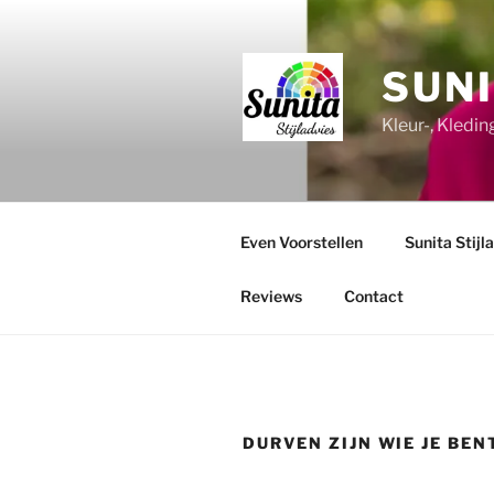
Ga
naar
de
SUNI
inhoud
Kleur-, Kledi
Even Voorstellen
Sunita Stijl
Reviews
Contact
DURVEN ZIJN WIE JE BEN