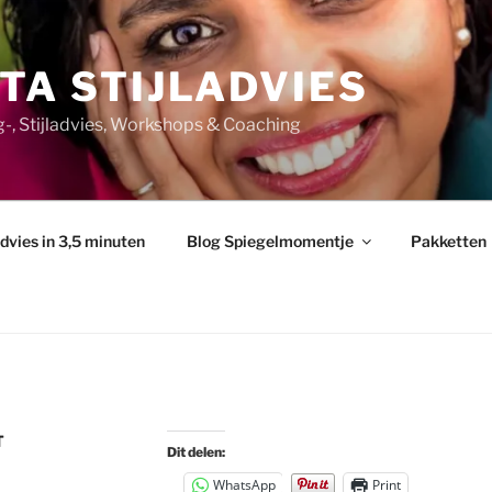
TA STIJLADVIES
ng-, Stijladvies, Workshops & Coaching
advies in 3,5 minuten
Blog Spiegelmomentje
Pakketten
T
Dit delen:
WhatsApp
Print