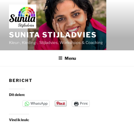
Ga
naar
de
inhoud
SUNITA STIJLADVIES
Kleur-, Kleding-, Stijladvies, Workshops & Coaching
Menu
BERICHT
Dit delen:
WhatsApp
Print
Vind ik leuk: