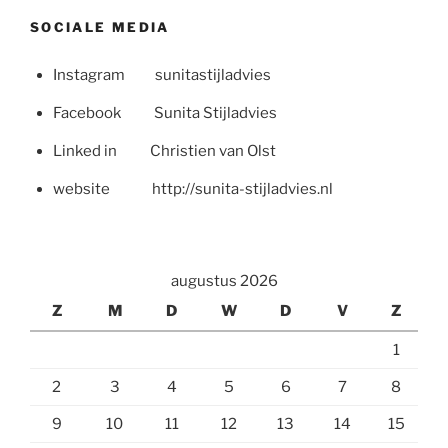
SOCIALE MEDIA
Instagram sunitastijladvies
Facebook Sunita Stijladvies
Linked in Christien van Olst
website http://sunita-stijladvies.nl
augustus 2026
Z
M
D
W
D
V
Z
1
2
3
4
5
6
7
8
9
10
11
12
13
14
15