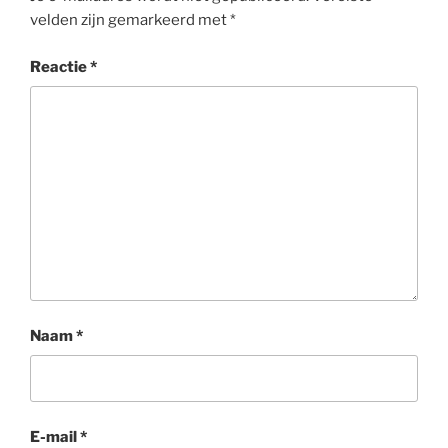
velden zijn gemarkeerd met
*
Reactie
*
Naam
*
E-mail
*