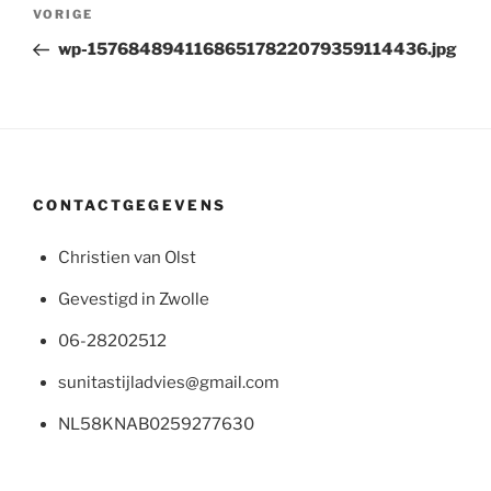
Bericht
Vorig
VORIGE
navigatie
bericht
wp-15768489411686517822079359114436.jpg
CONTACTGEGEVENS
Christien van Olst
Gevestigd in Zwolle
06-28202512
sunitastijladvies@gmail.com
NL58KNAB0259277630