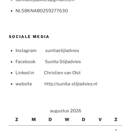
NL58KNAB0259277630
SOCIALE MEDIA
Instagram sunitastijladvies
Facebook Sunita Stijladvies
Linked in Christien van Olst
website http://sunita-stijladvies.nl
augustus 2026
Z
M
D
W
D
V
Z
1