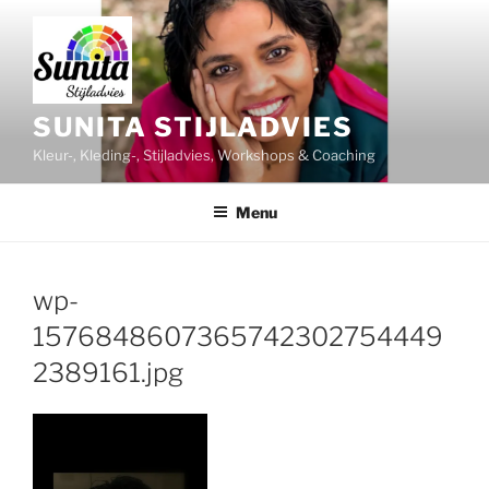
Ga
naar
de
inhoud
SUNITA STIJLADVIES
Kleur-, Kleding-, Stijladvies, Workshops & Coaching
Menu
wp-
1576848607365742302754449
2389161.jpg