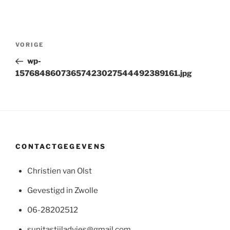
Bericht
Vorig
VORIGE
navigatie
bericht
wp-
15768486073657423027544492389161.jpg
CONTACTGEGEVENS
Christien van Olst
Gevestigd in Zwolle
06-28202512
sunitastijladvies@gmail.com